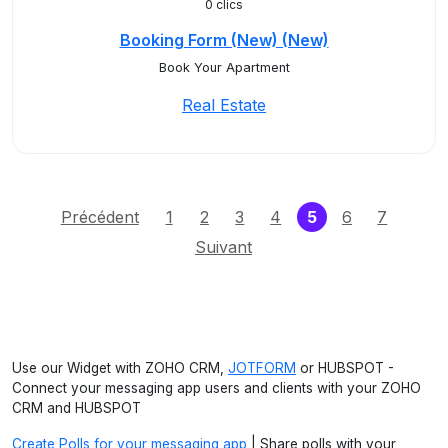
0 clics
Booking Form (New) (New)
Book Your Apartment
Real Estate
(current)
Précédent
1
2
3
4
5
6
7
Suivant
Use our Widget with ZOHO CRM,
JOTFORM
or HUBSPOT -
Connect your messaging app users and clients with your ZOHO
CRM and HUBSPOT
Create Polls for your messaging app
| Share polls with your