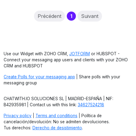
(current)
Précédent
1
Suivant
Use our Widget with ZOHO CRM,
JOTFORM
or HUBSPOT -
Connect your messaging app users and clients with your ZOHO
CRM and HUBSPOT
Create Polls for your messaging app
| Share polls with your
messaging group
CHATWITH.IO SOLUCIONES SL | MADRID-ESPAÑA | NIF:
B42935981 | Contact us with this link:
34627524218
Privacy policy
|
Terms and conditions
| Política de
cancelación/devolución: No se admiten devoluciones.
Tus derechos:
Derecho de desistimiento
.