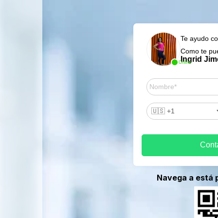
Te ayudo co
Como te pu
Ingrid Ji
Online
s
Cont
Navega a está 