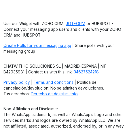
Use our Widget with ZOHO CRM,
JOTFORM
or HUBSPOT -
Connect your messaging app users and clients with your ZOHO
CRM and HUBSPOT
Create Polls for your messaging app
| Share polls with your
messaging group
CHATWITH.IO SOLUCIONES SL | MADRID-ESPAÑA | NIF:
B42935981 | Contact us with this link:
34627524218
Privacy policy
|
Terms and conditions
| Política de
cancelación/devolución: No se admiten devoluciones.
Tus derechos:
Derecho de desistimiento
.
Non-Affiliation and Disclaimer
The WhatsApp trademark, as well as WhatsApp’s Logo and other
services marks and logos are owned by WhatsApp LLC. We are
not affiliated, associated, authorized, endorsed by, or in any way