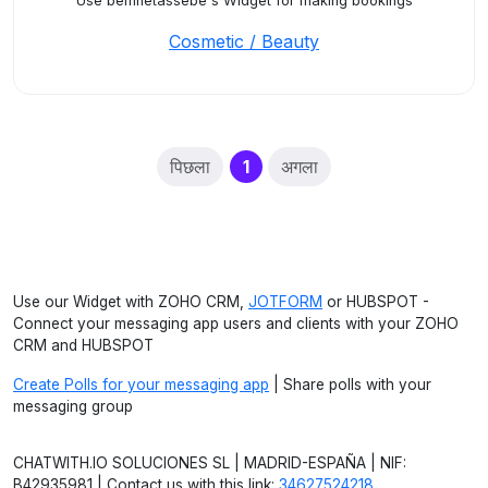
Use bemnetassebe's Widget for making bookings
Cosmetic / Beauty
(current)
पिछला
1
अगला
Use our Widget with ZOHO CRM,
JOTFORM
or HUBSPOT -
Connect your messaging app users and clients with your ZOHO
CRM and HUBSPOT
Create Polls for your messaging app
| Share polls with your
messaging group
CHATWITH.IO SOLUCIONES SL | MADRID-ESPAÑA | NIF:
B42935981 | Contact us with this link:
34627524218