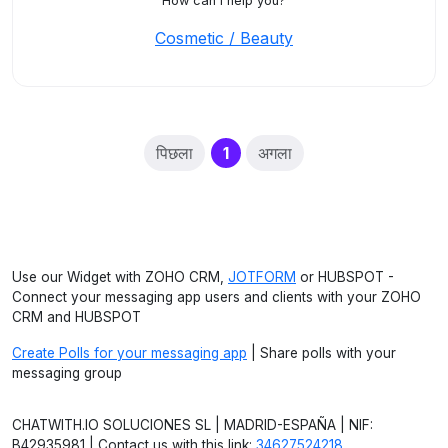
How can I help you?
Cosmetic / Beauty
(current)
पिछला
1
अगला
Use our Widget with ZOHO CRM,
JOTFORM
or HUBSPOT -
Connect your messaging app users and clients with your ZOHO
CRM and HUBSPOT
Create Polls for your messaging app
| Share polls with your
messaging group
CHATWITH.IO SOLUCIONES SL | MADRID-ESPAÑA | NIF:
B42935981 | Contact us with this link:
34627524218