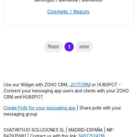
Benvinguts / Bienvenue / Bienvenido
Cosmetic / Beauty
(current)
पिछला
1
अगला
Use our Widget with ZOHO CRM,
JOTFORM
or HUBSPOT -
Connect your messaging app users and clients with your ZOHO
CRM and HUBSPOT
Create Polls for your messaging app
| Share polls with your
messaging group
CHATWITH.IO SOLUCIONES SL | MADRID-ESPAÑA | NIF:
B42935981 | Contact us with this link:
34627524218