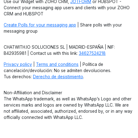
Use our Widget with ZOHO CRM,
JOTFORM
or HUBSPOT -
Connect your messaging app users and clients with your ZOHO
CRM and HUBSPOT
Create Polls for your messaging app
| Share polls with your
messaging group
CHATWITH.IO SOLUCIONES SL | MADRID-ESPAÑA | NIF:
B42935981 | Contact us with this link:
34627524218
Privacy policy
|
Terms and conditions
| Política de
cancelación/devolución: No se admiten devoluciones.
Tus derechos:
Derecho de desistimiento
.
Non-Affiliation and Disclaimer
The WhatsApp trademark, as well as WhatsApp’s Logo and other
services marks and logos are owned by WhatsApp LLC. We are
not affiliated, associated, authorized, endorsed by, or in any way
officially connected with WhatsApp LLC.