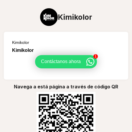
Kimikolor
Kimikolor
Kimikolor
1
Contáctanos ahora
Navega a está página a través de código QR