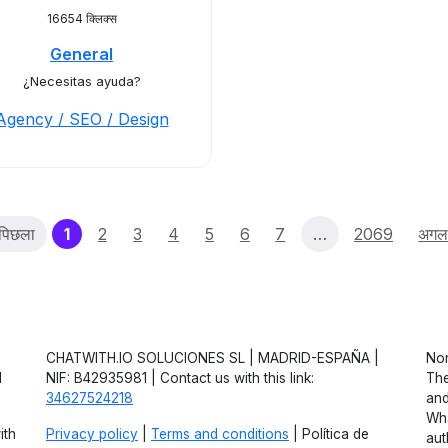
16654 क्लिक्स
General
¿Necesitas ayuda?
Agency / SEO / Design
(current)
पिछला
1
2
3
4
5
6
7
…
2069
अगल
CHATWITH.IO SOLUCIONES SL | MADRID-ESPAÑA |
Non
d
NIF: B42935981 | Contact us with this link:
The
34627524218
and
Wha
ith
Privacy policy
|
Terms and conditions
| Política de
aut