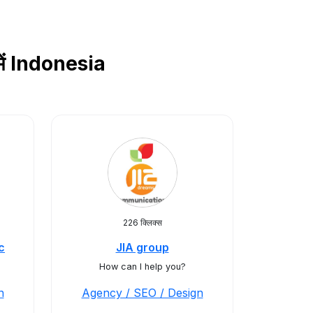
में Indonesia
226 क्लिक्स
c
JIA group
How can I help you?
n
Agency / SEO / Design