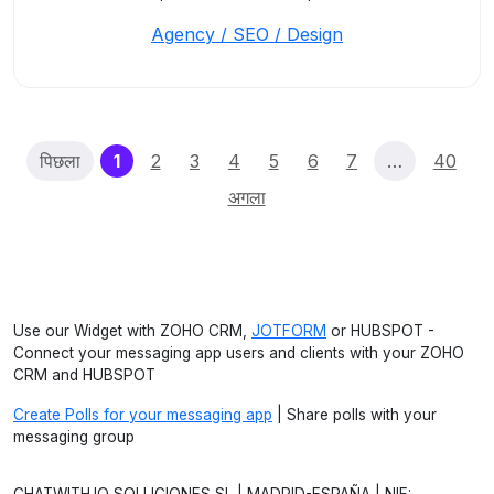
Agency / SEO / Design
(current)
पिछला
1
2
3
4
5
6
7
…
40
अगला
Use our Widget with ZOHO CRM,
JOTFORM
or HUBSPOT -
Connect your messaging app users and clients with your ZOHO
CRM and HUBSPOT
Create Polls for your messaging app
| Share polls with your
messaging group