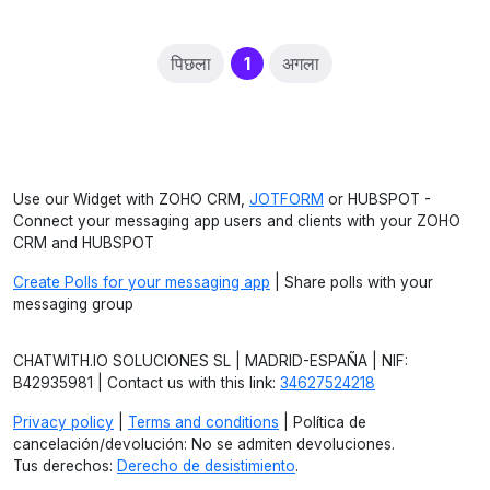
(current)
पिछला
1
अगला
Use our Widget with ZOHO CRM,
JOTFORM
or HUBSPOT -
Connect your messaging app users and clients with your ZOHO
CRM and HUBSPOT
Create Polls for your messaging app
| Share polls with your
messaging group
CHATWITH.IO SOLUCIONES SL | MADRID-ESPAÑA | NIF:
B42935981 | Contact us with this link:
34627524218
Privacy policy
|
Terms and conditions
| Política de
cancelación/devolución: No se admiten devoluciones.
Tus derechos:
Derecho de desistimiento
.