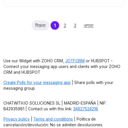
(current)
पिछला
1
2
3
अगला
Use our Widget with ZOHO CRM,
JOTFORM
or HUBSPOT -
Connect your messaging app users and clients with your ZOHO
CRM and HUBSPOT
Create Polls for your messaging app
| Share polls with your
messaging group
CHATWITH.IO SOLUCIONES SL | MADRID-ESPAÑA | NIF:
B42935981 | Contact us with this link:
34627524218
Privacy policy
|
Terms and conditions
| Política de
cancelación/devolución: No se admiten devoluciones.