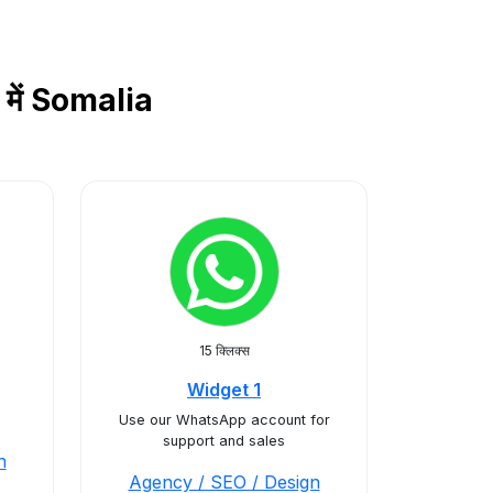
 में Somalia
15 क्लिक्स
Widget 1
Use our WhatsApp account for
support and sales
n
Agency / SEO / Design