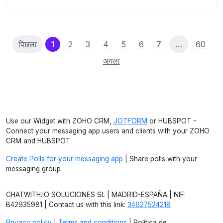
(current)
पिछला
1
2
3
4
5
6
7
…
60
अगला
Use our Widget with ZOHO CRM,
JOTFORM
or HUBSPOT -
Connect your messaging app users and clients with your ZOHO
CRM and HUBSPOT
Create Polls for your messaging app
| Share polls with your
messaging group
CHATWITH.IO SOLUCIONES SL | MADRID-ESPAÑA | NIF:
B42935981 | Contact us with this link:
34627524218
Privacy policy
|
Terms and conditions
| Política de