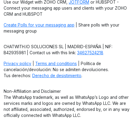
Use our Widget with ZOHO CRM,
JOTFORM
or HUBSPOT -
Connect your messaging app users and clients with your ZOHO
CRM and HUBSPOT
Create Polls for your messaging app
| Share polls with your
messaging group
CHATWITH.IO SOLUCIONES SL | MADRID-ESPAÑA | NIF:
B42935981 | Contact us with this link:
34627524218
Privacy policy
|
Terms and conditions
| Política de
cancelación/devolución: No se admiten devoluciones.
Tus derechos:
Derecho de desistimiento
.
Non-Affiliation and Disclaimer
The WhatsApp trademark, as well as WhatsApp’s Logo and other
services marks and logos are owned by WhatsApp LLC. We are
not affiliated, associated, authorized, endorsed by, or in any way
officially connected with WhatsApp LLC.