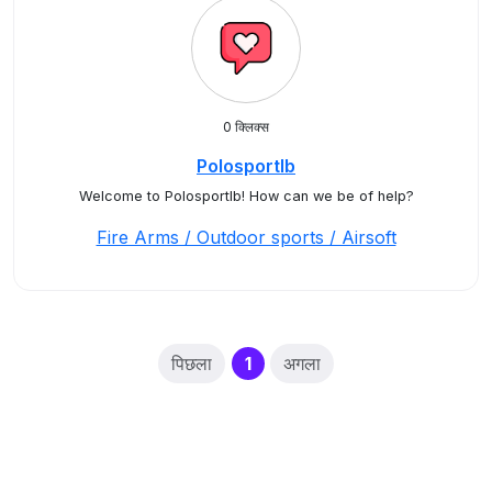
0 क्लिक्स
Polosportlb
Welcome to Polosportlb! How can we be of help?
Fire Arms / Outdoor sports / Airsoft
(current)
पिछला
1
अगला