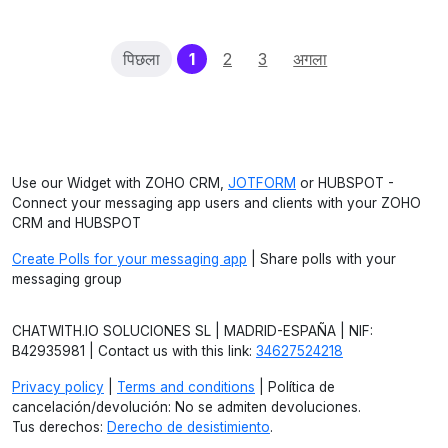
(current)
पिछला
1
2
3
अगला
Use our Widget with ZOHO CRM,
JOTFORM
or HUBSPOT -
Connect your messaging app users and clients with your ZOHO
CRM and HUBSPOT
Create Polls for your messaging app
| Share polls with your
messaging group
CHATWITH.IO SOLUCIONES SL | MADRID-ESPAÑA | NIF:
B42935981 | Contact us with this link:
34627524218
Privacy policy
|
Terms and conditions
| Política de
cancelación/devolución: No se admiten devoluciones.
Tus derechos:
Derecho de desistimiento
.