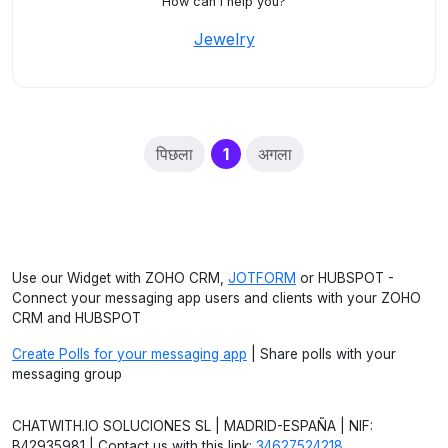
How can I help you?
Jewelry
(current)
पिछला
1
अगला
Use our Widget with ZOHO CRM,
JOTFORM
or HUBSPOT -
Connect your messaging app users and clients with your ZOHO
CRM and HUBSPOT
Create Polls for your messaging app
| Share polls with your
messaging group
CHATWITH.IO SOLUCIONES SL | MADRID-ESPAÑA | NIF:
B42935981 | Contact us with this link:
34627524218