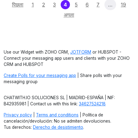
(current)
पिछला
1
2
3
4
5
6
7
…
19
अगला
Use our Widget with ZOHO CRM,
JOTFORM
or HUBSPOT -
Connect your messaging app users and clients with your ZOHO
CRM and HUBSPOT
Create Polls for your messaging app
| Share polls with your
messaging group
CHATWITH.IO SOLUCIONES SL | MADRID-ESPAÑA | NIF:
B42935981 | Contact us with this link:
34627524218
Privacy policy
|
Terms and conditions
| Política de
cancelación/devolución: No se admiten devoluciones.
Tus derechos:
Derecho de desistimiento
.