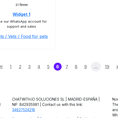
31 क्लिक्स
Widget 1
e our WhatsApp account for
support and sales
ts / Vets / Food for pets
(current)
ला
1
2
3
4
5
6
7
8
9
…
19
CHATWITH.IO SOLUCIONES SL | MADRID-ESPAÑA |
Non
d
NIF: B42935981 | Contact us with this link:
The
34627524218
and
Wha