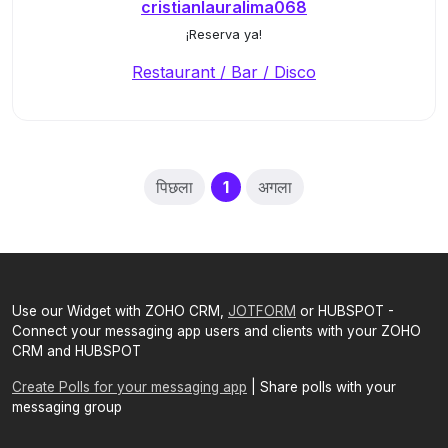
cristianlauralima068
¡Reserva ya!
Restaurant / Bar / Disco
(current)
पिछला
1
अगला
Use our Widget with ZOHO CRM,
JOTFORM
or HUBSPOT -
Connect your messaging app users and clients with your ZOHO
CRM and HUBSPOT
Create Polls for your messaging app
| Share polls with your
messaging group