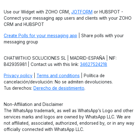
Use our Widget with ZOHO CRM,
JOTFORM
or HUBSPOT -
Connect your messaging app users and clients with your ZOHO
CRM and HUBSPOT
Create Polls for your messaging app
| Share polls with your
messaging group
CHATWITH.IO SOLUCIONES SL | MADRID-ESPAÑA | NIF:
B42935981 | Contact us with this link:
34627524218
Privacy policy
|
Terms and conditions
| Política de
cancelación/devolución: No se admiten devoluciones.
Tus derechos:
Derecho de desistimiento
.
Non-Affiliation and Disclaimer
The WhatsApp trademark, as well as WhatsApp’s Logo and other
services marks and logos are owned by WhatsApp LLC. We are
not affiliated, associated, authorized, endorsed by, or in any way
officially connected with WhatsApp LLC.