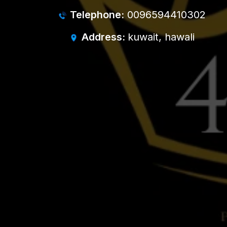
Telephone:
0096594410302
Address:
kuwait, hawali