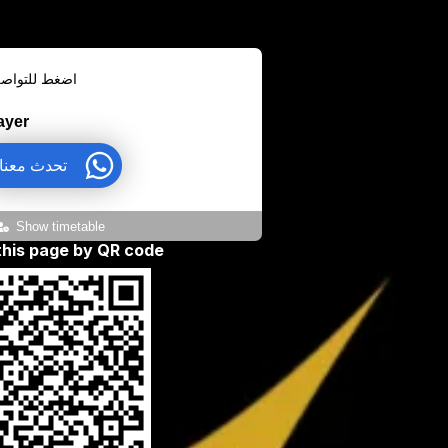
اضغط للتواصل 
ayer
تحدث معنا
Show timetable
 this page by QR code