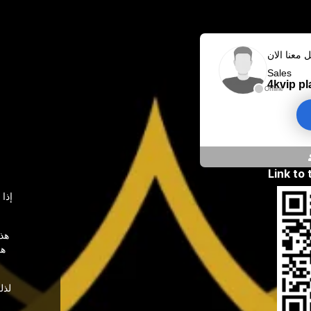
معنا الان
Sales
4kvip pl
Offline
Link to
إذا
هذه
هذ
لذل