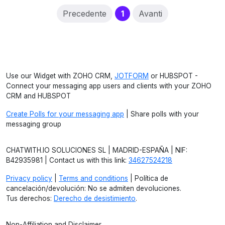
(current)
Precedente
1
Avanti
Use our Widget with ZOHO CRM,
JOTFORM
or HUBSPOT -
Connect your messaging app users and clients with your ZOHO
CRM and HUBSPOT
Create Polls for your messaging app
| Share polls with your
messaging group
CHATWITH.IO SOLUCIONES SL | MADRID-ESPAÑA | NIF:
B42935981 | Contact us with this link:
34627524218
Privacy policy
|
Terms and conditions
| Política de
cancelación/devolución: No se admiten devoluciones.
Tus derechos:
Derecho de desistimiento
.
Non-Affiliation and Disclaimer