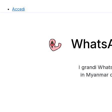
Accedi
WhatsA
I grandi What
in Myanmar q