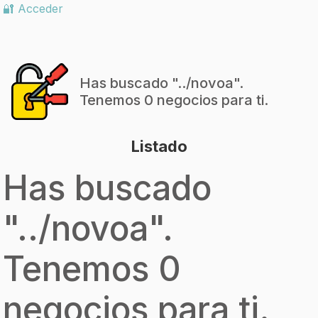
🔐 Acceder
Has buscado "
../novoa
".
Tenemos 0 negocios para ti.
Listado
Has buscado
"
../novoa
".
Tenemos 0
negocios para ti.