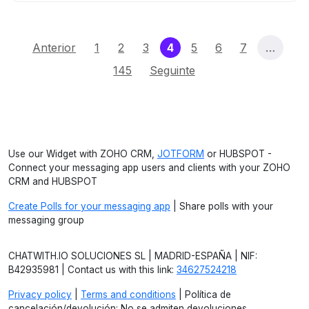
(current)
Anterior
1
2
3
4
5
6
7
…
145
Seguinte
Use our Widget with ZOHO CRM,
JOTFORM
or HUBSPOT -
Connect your messaging app users and clients with your ZOHO
CRM and HUBSPOT
Create Polls for your messaging app
| Share polls with your
messaging group
CHATWITH.IO SOLUCIONES SL | MADRID-ESPAÑA | NIF:
B42935981 | Contact us with this link:
34627524218
Privacy policy
|
Terms and conditions
| Política de
cancelación/devolución: No se admiten devoluciones.