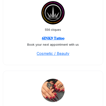
556 cliques
𝟔𝐈𝐍𝐊𝟗 𝐓𝐚𝐭𝐭𝐨𝐨
Book your next appointment with us
Cosmetic / Beauty