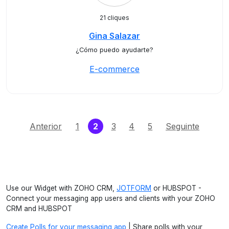
21 cliques
Gina Salazar
¿Cómo puedo ayudarte?
E-commerce
(current)
Anterior
1
2
3
4
5
Seguinte
Use our Widget with ZOHO CRM,
JOTFORM
or HUBSPOT -
Connect your messaging app users and clients with your ZOHO
CRM and HUBSPOT
Create Polls for your messaging app
| Share polls with your