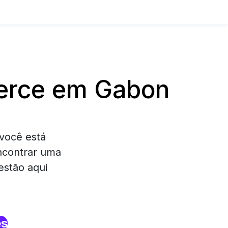
erce em Gabon
você está
ncontrar uma
estão aqui
es