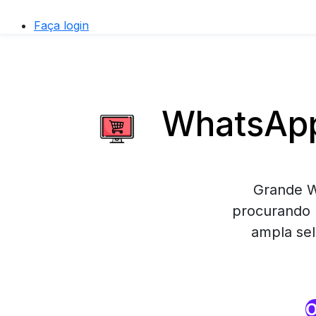
Faça login
WhatsApp
Grande W
procurando 
ampla sel
O