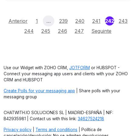
(current)
Anterior
1
…
239
240
241
242
243
244
245
246
247
Seguinte
Use our Widget with ZOHO CRM,
JOTFORM
or HUBSPOT -
Connect your messaging app users and clients with your ZOHO
CRM and HUBSPOT
Create Polls for your messaging app
| Share polls with your
messaging group
CHATWITH.IO SOLUCIONES SL | MADRID-ESPAÑA | NIF:
B42935981 | Contact us with this link:
34627524218
Privacy policy
|
Terms and conditions
| Política de
cancelación/devolución: No se admiten devoluciones.