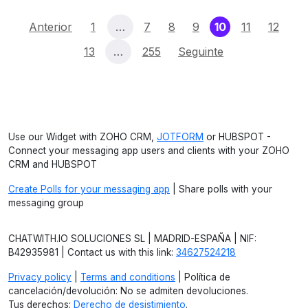
(current)
Anterior
1
…
7
8
9
10
11
12
13
…
255
Seguinte
Use our Widget with ZOHO CRM,
JOTFORM
or HUBSPOT -
Connect your messaging app users and clients with your ZOHO
CRM and HUBSPOT
Create Polls for your messaging app
| Share polls with your
messaging group
CHATWITH.IO SOLUCIONES SL | MADRID-ESPAÑA | NIF:
B42935981 | Contact us with this link:
34627524218
Privacy policy
|
Terms and conditions
| Política de
cancelación/devolución: No se admiten devoluciones.
Tus derechos:
Derecho de desistimiento
.