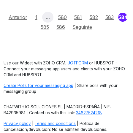
(c
Anterior
1
…
580
581
582
583
584
585
586
Seguinte
Use our Widget with ZOHO CRM,
JOTFORM
or HUBSPOT -
Connect your messaging app users and clients with your ZOHO
CRM and HUBSPOT
Create Polls for your messaging app
| Share polls with your
messaging group
CHATWITH.IO SOLUCIONES SL | MADRID-ESPAÑA | NIF:
B42935981 | Contact us with this link:
34627524218
Privacy policy
|
Terms and conditions
| Política de
cancelación/devolución: No se admiten devoluciones.