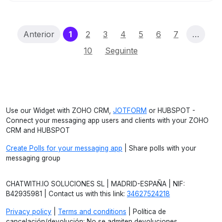
(current)
Anterior
1
2
3
4
5
6
7
…
10
Seguinte
Use our Widget with ZOHO CRM,
JOTFORM
or HUBSPOT -
Connect your messaging app users and clients with your ZOHO
CRM and HUBSPOT
Create Polls for your messaging app
| Share polls with your
messaging group
CHATWITH.IO SOLUCIONES SL | MADRID-ESPAÑA | NIF:
B42935981 | Contact us with this link:
34627524218
Privacy policy
|
Terms and conditions
| Política de
cancelación/devolución: No se admiten devoluciones.