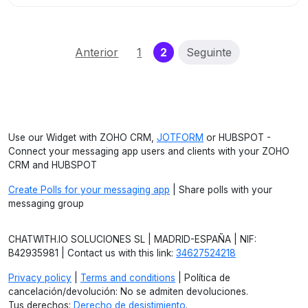
(current)
Anterior
1
2
Seguinte
Use our Widget with ZOHO CRM,
JOTFORM
or HUBSPOT -
Connect your messaging app users and clients with your ZOHO
CRM and HUBSPOT
Create Polls for your messaging app
| Share polls with your
messaging group
CHATWITH.IO SOLUCIONES SL | MADRID-ESPAÑA | NIF:
B42935981 | Contact us with this link:
34627524218
Privacy policy
|
Terms and conditions
| Política de
cancelación/devolución: No se admiten devoluciones.
Tus derechos:
Derecho de desistimiento
.