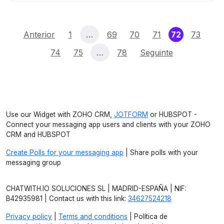
(current)
Anterior
1
…
69
70
71
72
73
74
75
…
78
Seguinte
Use our Widget with ZOHO CRM,
JOTFORM
or HUBSPOT -
Connect your messaging app users and clients with your ZOHO
CRM and HUBSPOT
Create Polls for your messaging app
| Share polls with your
messaging group
CHATWITH.IO SOLUCIONES SL | MADRID-ESPAÑA | NIF:
B42935981 | Contact us with this link:
34627524218
Privacy policy
|
Terms and conditions
| Política de