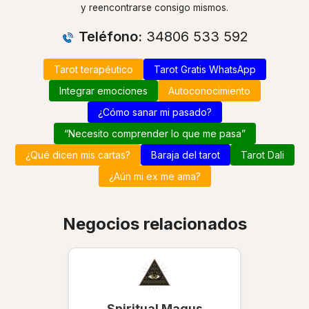
y reencontrarse consigo mismos.
Teléfono:
34806 533 592
Tarot terapéutico
Tarot Gratis WhatsApp
Integrar emociones
Autoconocimiento
¿Cómo sanar mi pasado?
“Necesito comprender lo que me pasa”
¿Qué dicen mis cartas?
Baraja del tarot
Tarot Dali
¿Aún mi ex me ama?
Negocios relacionados
Spiritual Magus