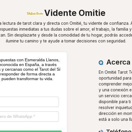
Vidente Omitie
lectura de tarot clara y directa con Omitié, tu vidente de confianza. 
respuestas inmediatas a tus dudas sobre el amor, el trabajo, la familia y
zan. Sin desplazarte y desde la comodidad de tu hogar, podrás accede
ilumine tu camino y te ayude a tomar decisiones con seguridad.
spuestas con Esmeralda Llanos,
Acerca 
 reconocida en España, a través
s y cercanas como el Tarot del Sí
En Omitié Tarot T
 responder de forma directa a
oportunidad para 
 pueden transformar tu vida.
comprender mejor
y una conexión es
un servicio cerca
disponible para t
resolver inquietu
dirección en mom
está a solo una l
Teléfono