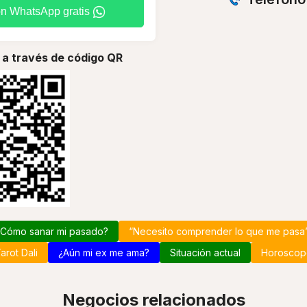
on WhatsApp gratis
 a través de código QR
Cómo sanar mi pasado?
“Necesito comprender lo que me pasa
arot Dali
¿Aún mi ex me ama?
Situación actual
Horoscop
Negocios relacionados