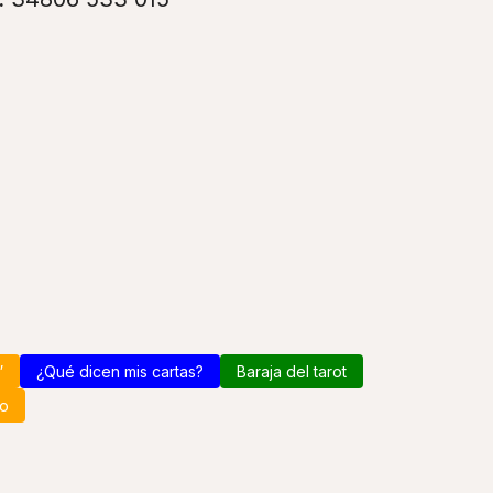
”
¿Qué dicen mis cartas?
Baraja del tarot
o