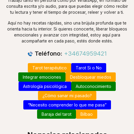
Trabajo tanto en persona como por WhatsApp, en formato de
consulta escrita y/o audio, para que puedas elegir cómo recibir
tu lectura y tener el tiempo de procesar, releer y volver a ti.
Aquí no hay recetas rápidas, sino una brújula profunda que te
orienta hacia tu interior. Si quieres conocerte, liberar bloqueos
emocionales y avanzar con integridad, estoy aquí para
acompañarte en cada paso, estés donde estés.
Teléfono:
+34674959421
Tarot terapéutico
Tarot Si o No
Integrar emociones
Desbloquear miedos
Astrología psicológica
Autoconocimiento
¿Cómo sanar mi pasado?
“Necesito comprender lo que me pasa”
Baraja del tarot
Bilbao