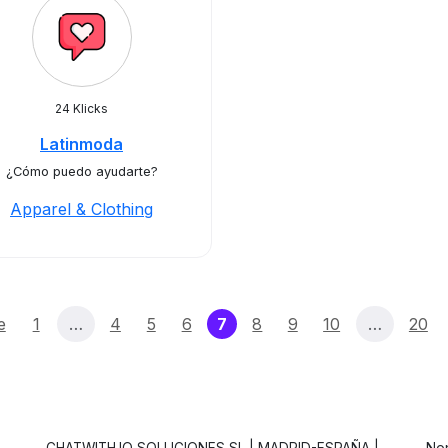
24 Klicks
Latinmoda
¿Cómo puedo ayudarte?
Apparel & Clothing
(current)
e
1
…
4
5
6
7
8
9
10
…
20