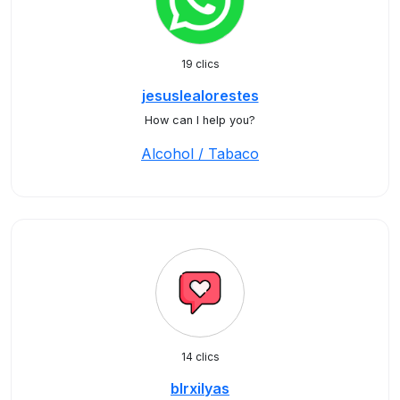
19 clics
jesuslealorestes
How can I help you?
Alcohol / Tabaco
14 clics
blrxilyas