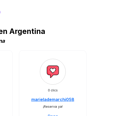
s
en Argentina
na
0 clics
marielademarchi058
¡Reserva ya!