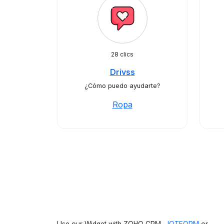
28 clics
Drivss
¿Cómo puedo ayudarte?
Ropa