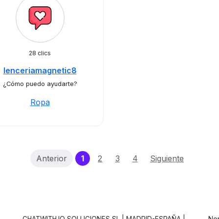
28 clics
lenceriamagnetic8
¿Cómo puedo ayudarte?
Ropa
(current)
Anterior
1
2
3
4
Siguiente