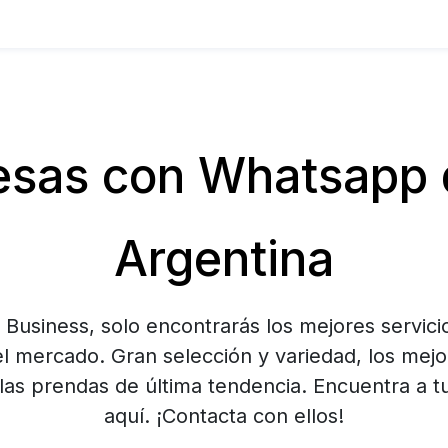
sas con Whatsapp 
Argentina
usiness, solo encontrarás los mejores servici
el mercado. Gran selección y variedad, los mejo
 las prendas de última tendencia. Encuentra a 
aquí. ¡Contacta con ellos!