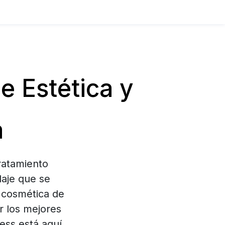
 Estética y
a
ratamiento
aje que se
 cosmética de
r los mejores
ess está aquí