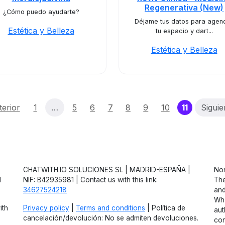
Regenerativa (New)
¿Cómo puedo ayudarte?
Déjame tus datos para agen
Estética y Belleza
tu espacio y dart...
Estética y Belleza
(current)
terior
1
…
5
6
7
8
9
10
11
Siguie
CHATWITH.IO SOLUCIONES SL | MADRID-ESPAÑA |
Non
d
NIF: B42935981 | Contact us with this link:
The
34627524218
and
Wha
ith
Privacy policy
|
Terms and conditions
| Política de
aut
cancelación/devolución: No se admiten devoluciones.
con