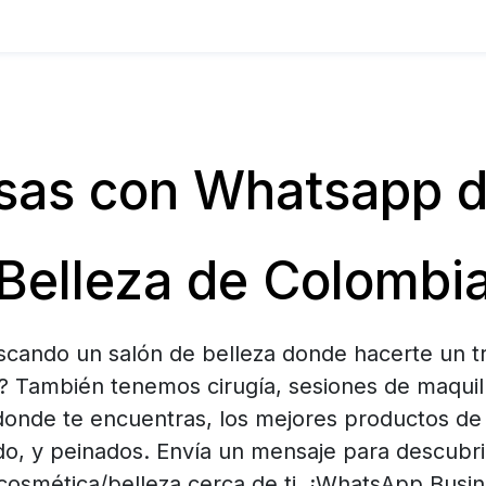
as con Whatsapp de
Belleza de Colombi
scando un salón de belleza donde hacerte un t
? También tenemos cirugía, sesiones de maquill
donde te encuentras, los mejores productos de
o, y peinados. Envía un mensaje para descubri
 cosmética/belleza cerca de ti. ¡WhatsApp Busin