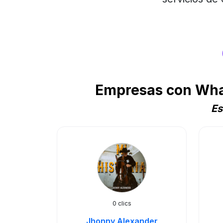
Empresas con What
Es
0 clics
Jhonny Alexander