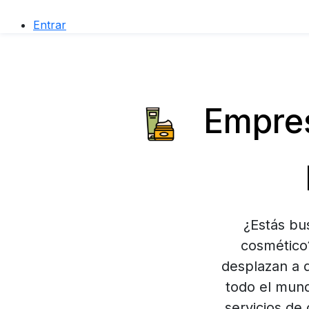
Entrar
Empres
¿Estás bu
cosmético
desplazan a 
todo el mund
servicios de