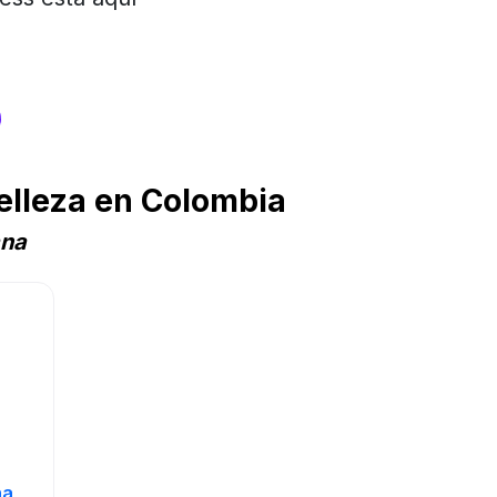
s
elleza en Colombia
ana
na