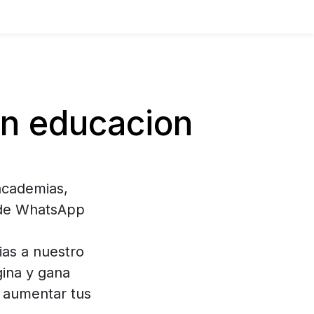
n educacion
academias,
o de WhatsApp
ias a nuestro
gina y gana
y aumentar tus