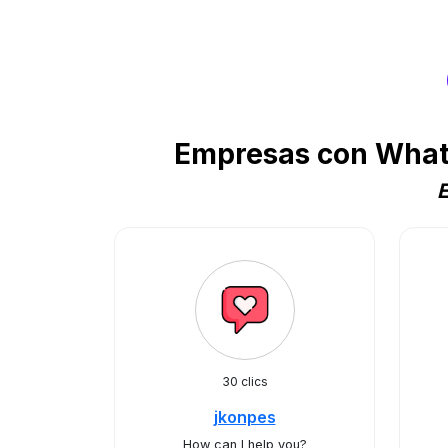
Empresas con What
E
30 clics
jkonpes
How can I help you?