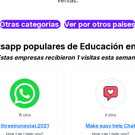
ventas.
Otras categorias
Ver por otros paíse
sapp populares de Educación e
stas empresas recibieron 1 visitas esta sema
15 clics
0 clics
threeinonestat.2021
Make easy help Cha
How can I help you?
How can I help you?