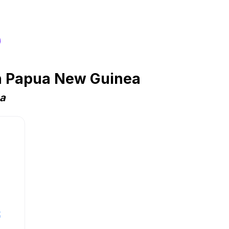
s
n Papua New Guinea
na
t