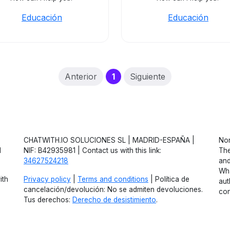
Educación
Educación
(current)
Anterior
1
Siguiente
CHATWITH.IO SOLUCIONES SL | MADRID-ESPAÑA |
Non
d
NIF: B42935981 | Contact us with this link:
The
34627524218
and
Wha
ith
Privacy policy
|
Terms and conditions
| Política de
aut
cancelación/devolución: No se admiten devoluciones.
con
Tus derechos:
Derecho de desistimiento
.