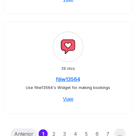
29 clics
filiw13564
Use filiw13564's Widget for making bookings
Viaje
(current)
Anterior
1
2
3
4
5
6
7
…