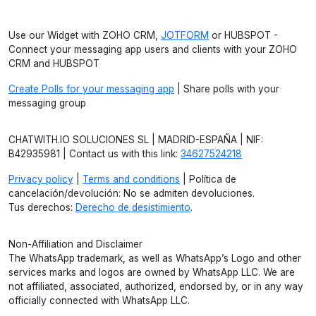
Use our Widget with ZOHO CRM,
JOTFORM
or HUBSPOT -
Connect your messaging app users and clients with your ZOHO
CRM and HUBSPOT
Create Polls for your messaging app
| Share polls with your
messaging group
CHATWITH.IO SOLUCIONES SL | MADRID-ESPAÑA | NIF:
B42935981 | Contact us with this link:
34627524218
Privacy policy
|
Terms and conditions
| Política de
cancelación/devolución: No se admiten devoluciones.
Tus derechos:
Derecho de desistimiento
.
Non-Affiliation and Disclaimer
The WhatsApp trademark, as well as WhatsApp’s Logo and other
services marks and logos are owned by WhatsApp LLC. We are
not affiliated, associated, authorized, endorsed by, or in any way
officially connected with WhatsApp LLC.