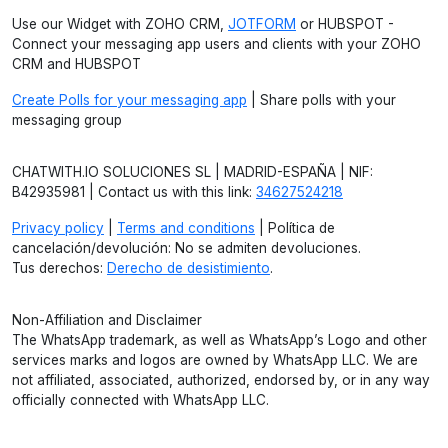
Use our Widget with ZOHO CRM,
JOTFORM
or HUBSPOT -
Connect your messaging app users and clients with your ZOHO
CRM and HUBSPOT
Create Polls for your messaging app
| Share polls with your
messaging group
CHATWITH.IO SOLUCIONES SL | MADRID-ESPAÑA | NIF:
B42935981 | Contact us with this link:
34627524218
Privacy policy
|
Terms and conditions
| Política de
cancelación/devolución: No se admiten devoluciones.
Tus derechos:
Derecho de desistimiento
.
Non-Affiliation and Disclaimer
The WhatsApp trademark, as well as WhatsApp’s Logo and other
services marks and logos are owned by WhatsApp LLC. We are
not affiliated, associated, authorized, endorsed by, or in any way
officially connected with WhatsApp LLC.