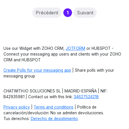
(current)
Précédent
1
Suivant
Use our Widget with ZOHO CRM,
JOTFORM
or HUBSPOT -
Connect your messaging app users and clients with your ZOHO
CRM and HUBSPOT
Create Polls for your messaging app
| Share polls with your
messaging group
CHATWITH.IO SOLUCIONES SL | MADRID-ESPAÑA | NIF:
B42935981 | Contact us with this link:
34627524218
Privacy policy
|
Terms and conditions
| Política de
cancelación/devolución: No se admiten devoluciones.
Tus derechos:
Derecho de desistimiento
.