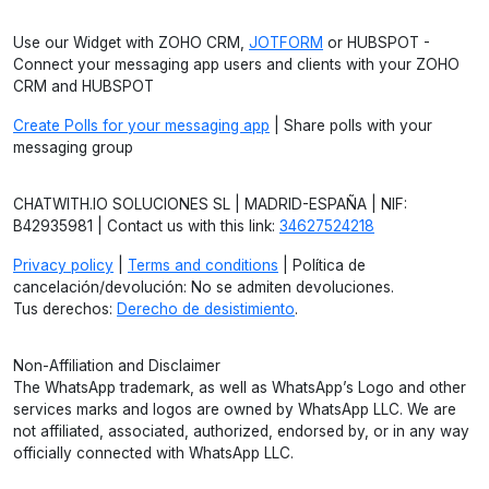
Use our Widget with ZOHO CRM,
JOTFORM
or HUBSPOT -
Connect your messaging app users and clients with your ZOHO
CRM and HUBSPOT
Create Polls for your messaging app
| Share polls with your
messaging group
CHATWITH.IO SOLUCIONES SL | MADRID-ESPAÑA | NIF:
B42935981 | Contact us with this link:
34627524218
Privacy policy
|
Terms and conditions
| Política de
cancelación/devolución: No se admiten devoluciones.
Tus derechos:
Derecho de desistimiento
.
Non-Affiliation and Disclaimer
The WhatsApp trademark, as well as WhatsApp’s Logo and other
services marks and logos are owned by WhatsApp LLC. We are
not affiliated, associated, authorized, endorsed by, or in any way
officially connected with WhatsApp LLC.